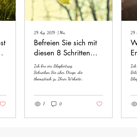
29. Aug. 2019
∙
1
Min.
29. 
st
Befreien Sie sich mit
W
on
diesen 8 Schritten
E
von Ängsten
L
Ich bin ein Blogbeitrag.
Ich
st
Schreiben Sie über Dinge, die
Bil
thematisch zu Ihrer Website
Blog
oder Ihrem Unternehmen
ans
passen, um Ihre Besucher...
int
Vide
7
0