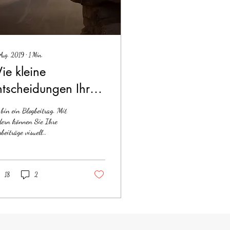
Aug. 2019
∙
1
Min.
ie kleine
ntscheidungen Ihr
eben auf den Kopf
 bin ein Blogbeitrag. Mit
ellen können
dern können Sie Ihre
beiträge visuell
prechend gestalten. Auch
eressante und witzige
os...
18
2