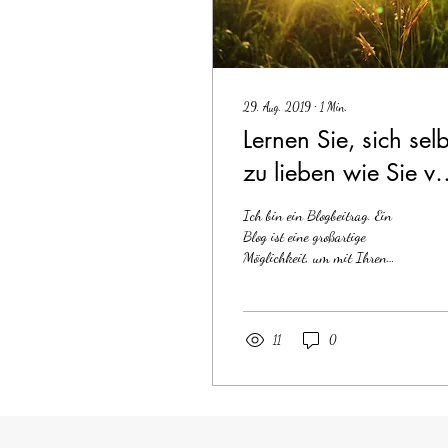
29. Aug. 2019
∙
1
Min.
Lernen Sie, sich selb
zu lieben wie Sie v
anderen geliebt
Ich bin ein Blogbeitrag. Ein
werden wollen
Blog ist eine großartige
Möglichkeit, um mit Ihren
Besuchern in Kontakt zu
bleiben. Positionieren Sie sich...
11
0