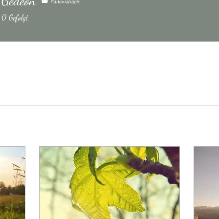
 Gedeon
Administrator
0
Gefolgt