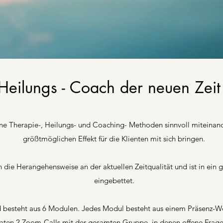
Heilungs - Coach der neuen Zei
ne Therapie-, Heilungs- und Coaching- Methoden sinnvoll miteinand
größtmöglichen Effekt für die Klienten mit sich bringen.
ch die Herangehensweise an der aktuellen Zeitqualität und ist in ein g
eingebettet.
nd besteht aus 6 Modulen. Jedes Modul besteht aus einem Präsenz-
aten 2 Zoom-Calls mit der gesamten Gruppe, in denen offene Frage